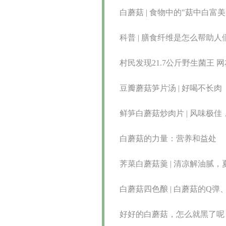
白蘑菇 | 食物中的"菇中白富
科普 | 膳食纤维是怎么帮助
村民发现21.7公斤野生菌王 
豆瓣蘑菇笋片汤 | 好喝不长肉
鲜笋白蘑菇炒肉片 | 风味极佳
白蘑菇的力量：营养和益处
荠菜白蘑菇羹 | 清凉解油腻
白蘑菇四色酿 | 白蘑菇的Q
好好的白蘑菇，怎么就黑了呢？