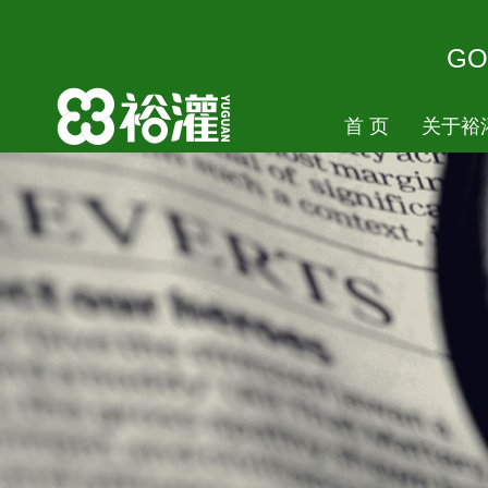
GO
首 页
关于裕