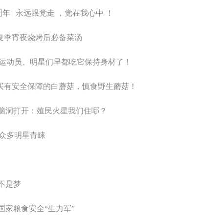
年 | 永远跟党走 ，党在我心中 ！
，夏季宵夜烧烤后必备菜汤
运动员、明星们早都吃它保持身材了！
购买有安全保障的白蘑菇，慎食野生蘑菇！
友脑洞打开：殖民火星我们住哪？
众多明星青睐
不是梦
国家粮食安全“生力军”