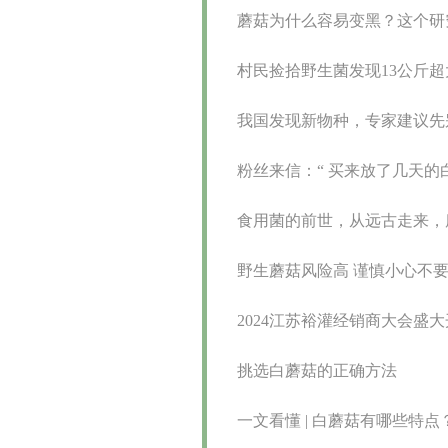
蘑菇为什么容易变黑？这个研
村民捡拾野生菌发现13公斤
我国发现新物种，专家建议先别
粉丝来信：“ 买来放了几天的
食用菌的前世，从远古走来，
野生蘑菇风险高 谨慎小心不
2024江苏裕灌经销商大会盛
挑选白蘑菇的正确方法
一文看懂 | 白蘑菇有哪些特