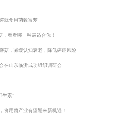
铸就食用菌致富梦
蘑菇，看看哪一种最适合你！
蘑菇，减缓认知衰老，降低癌症风险
会在山东临沂成功组织调研会
维生素”
布，食用菌产业有望迎来新机遇！