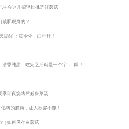
美",学会这几招轻松挑选好蘑菇
人们减肥瘦身的？
网友提醒 ：红伞伞，白杆杆！
，清香纯甜，吃完之后就是一个字 — 鲜 ！
，夏季宵夜烧烤后必备菜汤
弹、馅料的脆爽，让人欲罢不能！
 | 如何保存白蘑菇