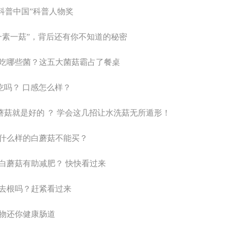
1科普中国”科普人物奖
一素一菇”，背后还有你不知道的秘密
吃哪些菌？这五大菌菇霸占了餐桌
吃吗？ 口感怎么样？
的蘑菇就是好的 ？ 学会这几招让水洗菇无所遁形！
什么样的白蘑菇不能买？
白蘑菇有助减肥？ 快快看过来
去根吗？赶紧看过来
物还你健康肠道